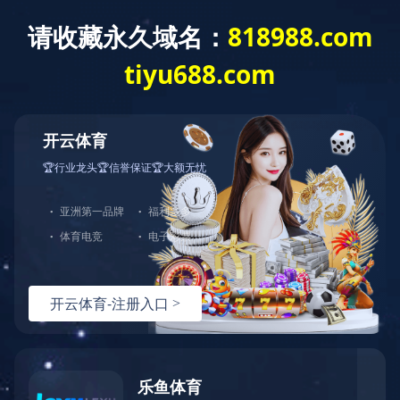
星空官方站网站登录入口
欢迎光临 星空官方站网站登录入口-星空online（中国） 官网！
星空官方站网站
关于我们
新闻动态
产品展示
联系我
登录入口