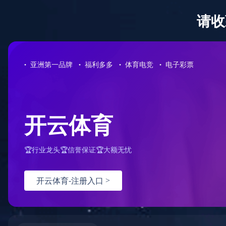
星空官方站网站登录入口
欢迎光临 星空官方站网站登录入口-星空online（中国） 官网！
星空官方站网站
关于我们
新闻动态
产品展示
登录入口