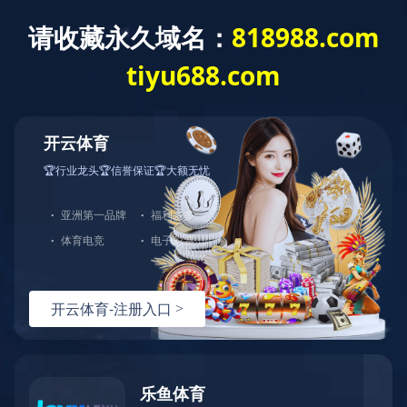
星空官方站网站登录入口
欢迎光临 星空官方站网站登录入口-星空online（中国） 官网！
星空官方站网站
关于我们
新闻动态
产品展示
联系我
登录入口