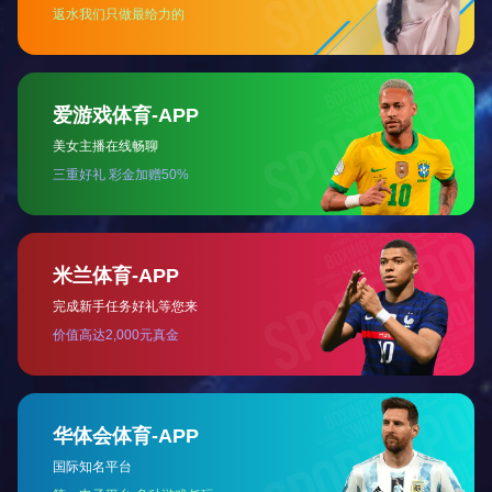
质 量kg
该机为加工化纤织物、百叶窗帘、汽车窗帘、装饰挂帷、各式罩布的
和弹性感，给人以粗旷中不失典雅之感。机器性能稳定，使用方便，摺景大
加工成品展示