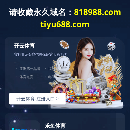
星空官方站网站登录入口
欢迎光临 星空官方站网站登录入口-星空online（中国） 官网！
星空官方站网站
关于我们
新闻动态
产品展示
联系我
登录入口