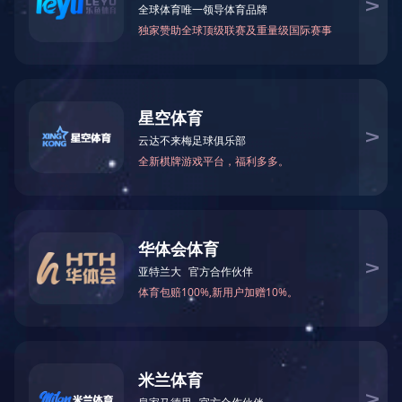
P
产品展示
PRODUCT
星空官方站网站登录入口-星空online（
您当前所在的位置：
星空官方站网站登录入口-星空online（中国）
>