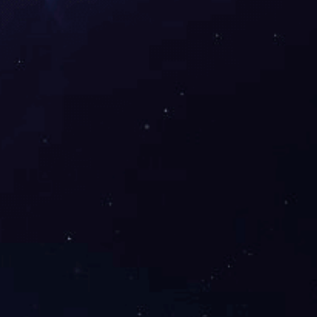
装置齐全，工具、工件、附件放置整齐，线路管道保持完整。经
切屑垃圾清扫干净。注意齿轮和零件的润滑，油质符合要求，
规程，合理使用、精心维护设备、防止发生事故。如果机器发
漏油设备，静结合面不渗油，动结合面不漏油者，为不漏油设
了非常深刻的认识了吧，所以，如果大家还有什么不明白的都可
来我们公司进行参观指导。
上一篇：
卷纸机的维护保养
下一篇：
电脑全自动铺布机设备简介