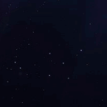
星空官方站网站登录入口-星空online（中国）
相关产品
多功能星空官方站网站登录入口-星
多功能星空官方站网站登录入口-
空online（中国） BY-217B
空online（中国） BY-217D
CopyRight © 2016-2019 All Right Reserved 星空