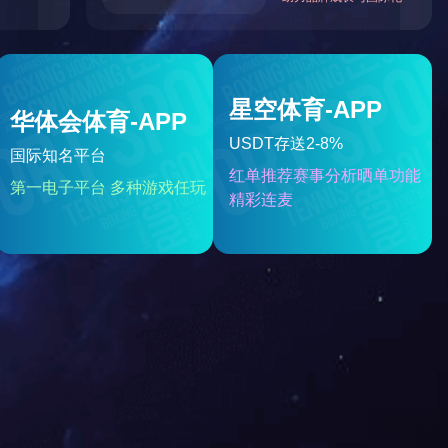
真的有很大，似的生产效率大大的提高，出货的时间也减小
ine（中国） 吗，它是专门用来将布料进行打褶的机器的，所
识。