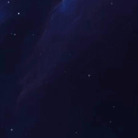
用的过程中要注意维护和保养、延长使用寿命。各类零部件排放整齐，防护
滑动面及丝杠、齿轮、齿条等无碰伤，无油污，各部位不漏气、不漏水，
路畅通。在使用上应该注意，操作者需要熟悉掌握设备结构并且遵守操作
油迹者为渗油。漏油点有一条明显油迹或一个油滴的，为一个漏油点。不
过一滴者为基本不漏油设备。
方站网站登录入口-星空online（中国） 使用过程中的维护保养有
nline（中国） 价格在市场上也算得上是比较优惠的，所以欢迎大家前