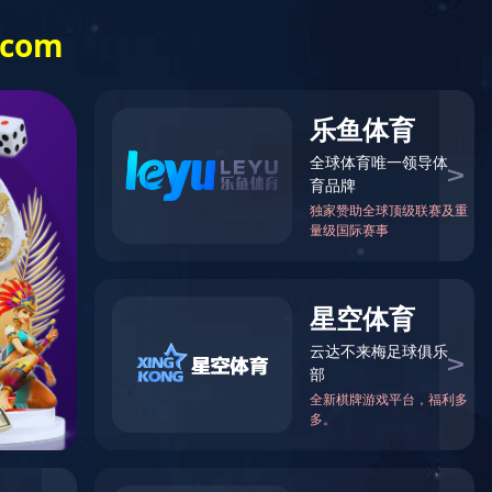
网站地图
企业邮箱
关键词：
星空官方站网站登录入口-星空online（中国）
,
压褶机
,
褶
摺景机
24小时咨询热线：