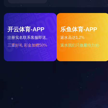
在我们的生活中，经常会见到很多的产品，这些产品给我们
了，所以给
星空官方站网站登录入口-星空online（中国） 厂
以呢，有时候机器可能会出现漏由的事故，所以一些下面介