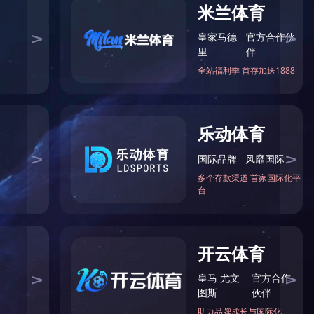
 发布时间：2020-09-10 13:05:41 浏览量：2544
向了使用我国制造设备。摺景机在防止行业中的作用就十分