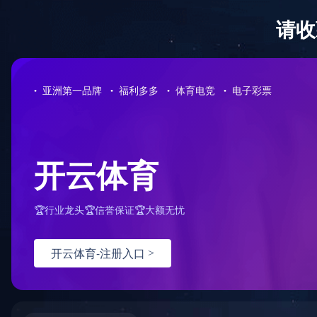
星空官方站网站登录入口
欢迎光临 星空官方站网站登录入口-星空online（中国） 官网！
星空官方站网站
关于我们
新闻动态
产品展示
登录入口