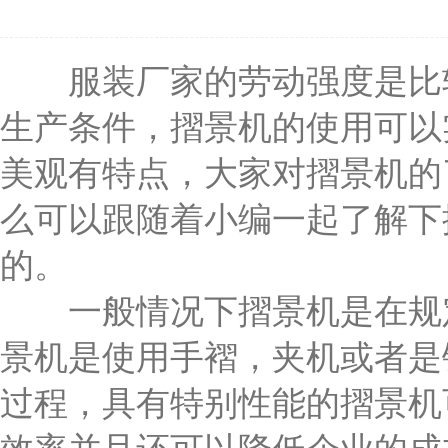
服装厂家的劳动强度是比较
生产条件，摺景机的使用可以
美观有特点，大家对摺景机的
么可以跟随着小编一起了解下
的。
一般情况下摺景机是在规定
景机是使用手褶，夹机或者是
过程，具有特别性能的摺景机