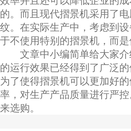
效率并且还可以降低企业的成
的。而且现代摺景机采用了电
纹。在实际生产中，考虑到设
于不使用特别的摺景机，而是
文章中小编简单给大家介绍
的运行效果已经得到了广泛的
为了使得摺景机可以更加好的
率，对生产产品质量进行严控
来选购。